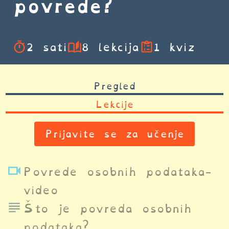
povrede?
2 sati
8 lekcija
1 kviz
Pregled
Lekcije
Prijavite se za učenje
Povrede osobnih podataka-
video
Što je povreda osobnih
podataka?