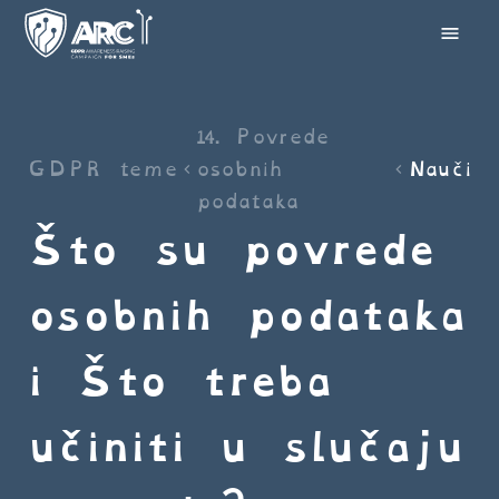
14. Povrede
GDPR teme
osobnih
Nauči
podataka
Što su povrede
osobnih podataka
i što treba
učiniti u slučaju