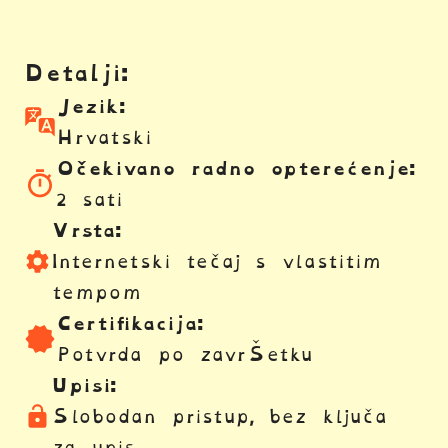
Detalji:
Jezik:
Hrvatski
Očekivano radno opterećenje:
2 sati
Vrsta:
Internetski tečaj s vlastitim
tempom
Certifikacija:
Potvrda po završetku
Upisi:
Slobodan pristup, bez ključa
za upis