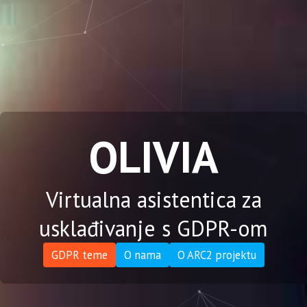
OLIVIA
Virtualna asistentica za
usklađivanje s GDPR-om
GDPR teme
O nama
O ARC2 projektu