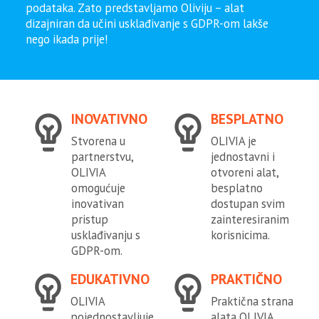
podataka. Zato predstavljamo Oliviju – alat
dizajniran da učini usklađivanje s GDPR-om lakše
nego ikada prije!
INOVATIVNO
BESPLATNO
Stvorena u
OLIVIA je
partnerstvu,
jednostavni i
OLIVIA
otvoreni alat,
omogućuje
besplatno
inovativan
dostupan svim
pristup
zainteresiranim
usklađivanju s
korisnicima.
GDPR-om.
EDUKATIVNO
PRAKTIČNO
OLIVIA
Praktična strana
pojednostavljuje
alata OLIVIA