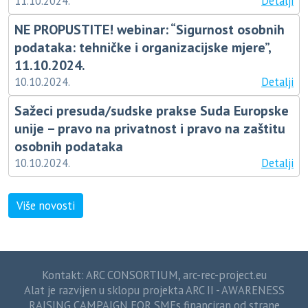
11.10.2024.
Detalji
NE PROPUSTITE! webinar: “Sigurnost osobnih
podataka: tehničke i organizacijske mjere”,
11.10.2024.
10.10.2024.
Detalji
Sažeci presuda/sudske prakse Suda Europske
unije – pravo na privatnost i pravo na zaštitu
osobnih podataka
10.10.2024.
Detalji
Više novosti
Kontakt: ARC CONSORTIUM,
arc-rec-project.eu
Alat je razvijen u sklopu projekta ARC II - AWARENESS
RAISING CAMPAIGN FOR SMEs financiran od strane